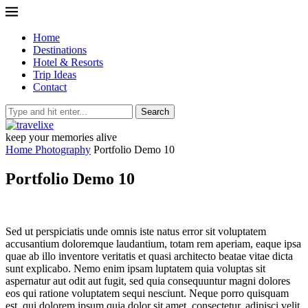
Home
Destinations
Hotel & Resorts
Trip Ideas
Contact
Search
keep your memories alive
Home
Photography
Portfolio Demo 10
Portfolio Demo 10
Sed ut perspiciatis unde omnis iste natus error sit voluptatem
accusantium doloremque laudantium, totam rem aperiam, eaque ipsa
quae ab illo inventore veritatis et quasi architecto beatae vitae dicta
sunt explicabo. Nemo enim ipsam luptatem quia voluptas sit
aspernatur aut odit aut fugit, sed quia consequuntur magni dolores
eos qui ratione voluptatem sequi nesciunt. Neque porro quisquam
est, qui dolorem ipsum quia dolor sit amet, consectetur, adipisci velit.