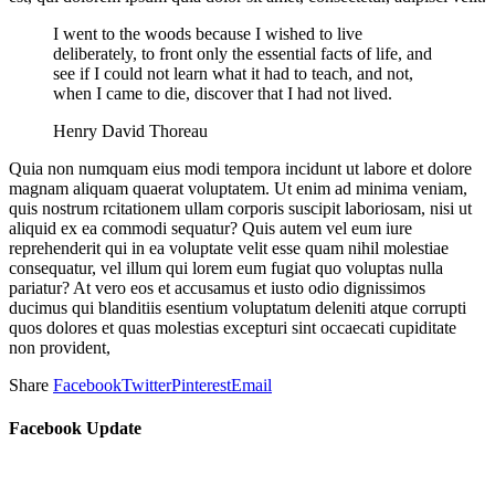
I went to the woods because I wished to live
deliberately, to front only the essential facts of life, and
see if I could not learn what it had to teach, and not,
when I came to die, discover that I had not lived.
Henry David Thoreau
Quia non numquam eius modi tempora incidunt ut labore et dolore
magnam aliquam quaerat voluptatem. Ut enim ad minima veniam,
quis nostrum rcitationem ullam corporis suscipit laboriosam, nisi ut
aliquid ex ea commodi sequatur? Quis autem vel eum iure
reprehenderit qui in ea voluptate velit esse quam nihil molestiae
consequatur, vel illum qui lorem eum fugiat quo voluptas nulla
pariatur? At vero eos et accusamus et iusto odio dignissimos
ducimus qui blanditiis esentium voluptatum deleniti atque corrupti
quos dolores et quas molestias excepturi sint occaecati cupiditate
non provident,
Share
Facebook
Twitter
Pinterest
Email
Facebook Update